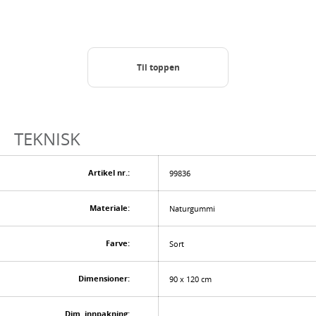
Til toppen
TEKNISK
Artikel nr.:
99836
Materiale:
Naturgummi
Farve:
Sort
Dimensioner:
90 x 120 cm
Dim. innpakning:
.