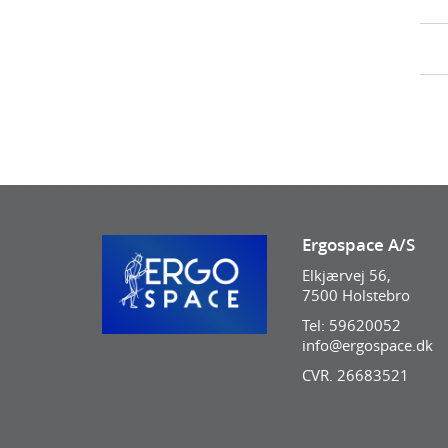
Ergospace A/S
Elkjærvej 56,
7500 Holstebro
Tel: 59620052
info@ergospace.dk
CVR. 26683521