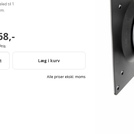
led til 1
rm.
68,-
Pris
Læg i kurv
Alle priser ekskl. moms