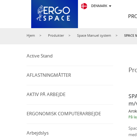
NAVIGATION
DENMARK
PR
Hjem
Produkter
Hjem
Produkter
Space Manuel system
SPACE M
Information
Active Stand
Pr
Kontorergonomi
AFLASTNINGMÅTTER
MIN
KONTO
AKTIV PÅ ARBEJDE
SP
m/v
log
Arti
ERGONOMISK COMPUTERARBEJDE
På l
ind
Registrer
Spac
Arbejdslys
med