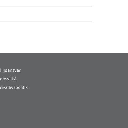
iljøansvar
øbsvilkår
rivatlivspolitik