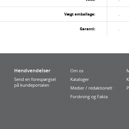
Vægt emballage:
.
Garanti:
.
Hendvendelser
Om os
M
Send en forespørgsel
Kataloger
K
på kundeportalen
Medier / redaktionelt
P
Forskning og Fakta