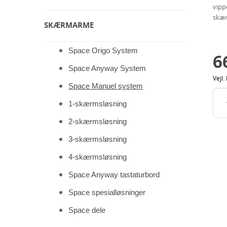
dig
vippe
skæ
SKÆRMARME
Space Origo System
6
Space Anyway System
Vejl. 
Space Manuel system
1-skærmsløsning
2-skærmsløsning
3-skærmsløsning
4-skærmsløsning
Space Anyway tastaturbord
Space spesialløsninger
Space dele