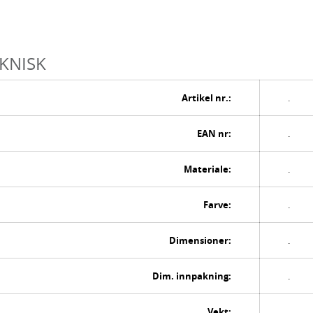
KNISK
Artikel nr.:
.
EAN nr:
.
Materiale:
.
Farve:
.
Dimensioner:
.
Dim. innpakning:
.
Vekt:
.