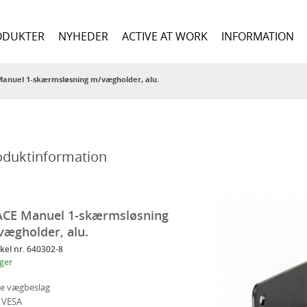
ODUKTER
NYHEDER
ACTIVE AT WORK
INFORMATION
anuel 1-skærmsløsning m/vægholder, alu.
oduktinformation
ACE Manuel 1-skærmsløsning
ægholder, alu.
kkel nr. 640302-8
ager
e vægbeslag
 VESA