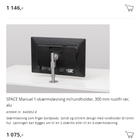
1 146,-
SPACE Manuel 1-skærmsløsning m/rundholder, 300 mm rustfri rør,
alu
Artikkel nr. 640802-8
Skærmløsning som frigør bordplads. Solidt og stilrent design med rundholder Ø10mm
hul. Løsningen kan bygges om til en 2-skærms eller til en 3-skærmsløsning.
1 075,-