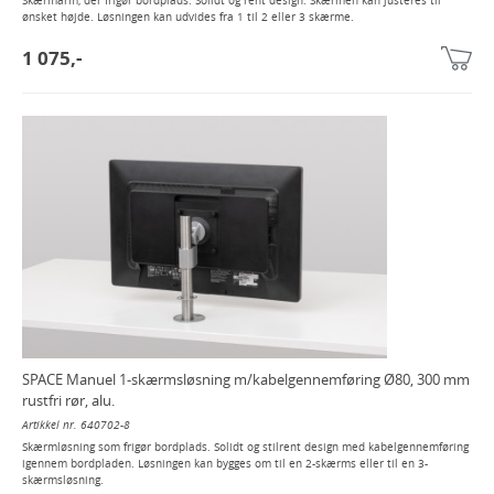
Skærmarm, der frigør bordplads. Solidt og rent design. Skærmen kan justeres til
ønsket højde. Løsningen kan udvides fra 1 til 2 eller 3 skærme.
1 075,-
SPACE Manuel 1-skærmsløsning m/kabelgennemføring Ø80, 300 mm
rustfri rør, alu.
Artikkel nr. 640702-8
Skærmløsning som frigør bordplads. Solidt og stilrent design med kabelgennemføring
igennem bordpladen. Løsningen kan bygges om til en 2-skærms eller til en 3-
skærmsløsning.