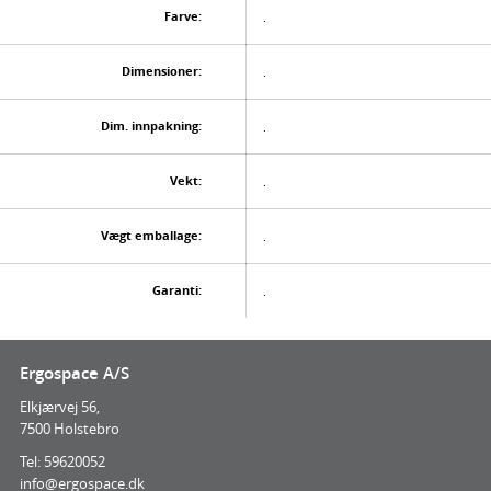
Farve:
.
Dimensioner:
.
Dim. innpakning:
.
Vekt:
.
Vægt emballage:
.
Garanti:
.
Ergospace A/S
Elkjærvej 56,
7500 Holstebro
Tel: 59620052
info@ergospace.dk