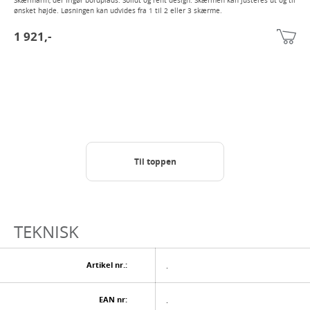
Skærmarm, der frigør bordplads. Solidt og rent design. Skærmen kan justeres ut og til
ønsket højde. Løsningen kan udvides fra 1 til 2 eller 3 skærme.
1 921,-
Til toppen
TEKNISK
Artikel nr.:
.
EAN nr:
.