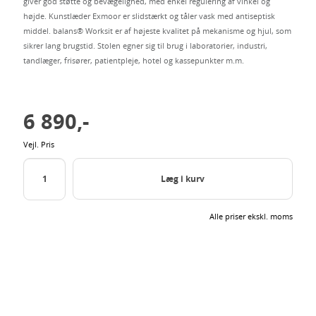
giver god støtte og bevægelighed, med enkel regulering af vinkel og
højde. Kunstlæder Exmoor er slidstærkt og tåler vask med antiseptisk
middel. balans® Worksit er af højeste kvalitet på mekanisme og hjul, som
sikrer lang brugstid. Stolen egner sig til brug i laboratorier, industri,
tandlæger, frisører, patientpleje, hotel og kassepunkter m.m.
6 890,-
Vejl. Pris
Læg i kurv
Alle priser ekskl. moms