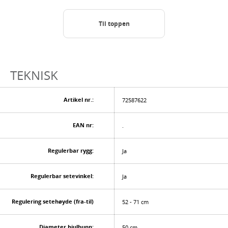
Til toppen
TEKNISK
Artikel nr.:
72587622
EAN nr:
.
Regulerbar rygg:
Ja
Regulerbar setevinkel:
Ja
Regulering setehøyde (fra-til)
52 - 71 cm
Diameter hjulbunn:
50 cm